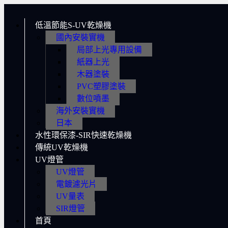
低溫節能S-UV乾燥機
國內安裝實機
局部上光專用設備
紙器上光
木器塗裝
PVC塑膠塗裝
數位噴墨
海外安裝實機
日本
水性環保漆-SIR快速乾燥機
傳統UV乾燥機
UV燈管
UV燈管
電鍍濾光片
UV量表
SIR燈管
首頁